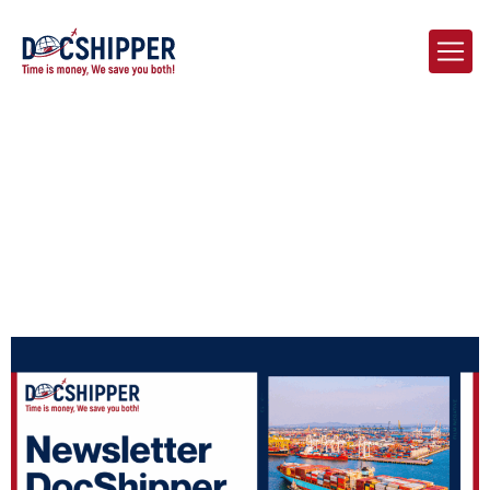
Home
Blog
Le Pont Logistique | Actualités Chine – France | Octobre 2025 –
Edition 1