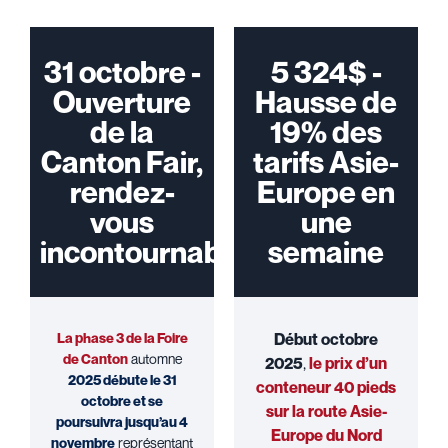
31 octobre -
5 324$ -
Ouverture
Hausse de
de la
19% des
Canton Fair,
tarifs Asie-
rendez-
Europe en
vous
une
incontournable
semaine
La phase 3 de la Foire
Début octobre
de Canton
automne
2025
,
le prix d’un
2025 débute le 31
conteneur 40 pieds
octobre et se
sur la route Asie-
poursuivra jusqu’au 4
Europe du Nord
novembre
représentant