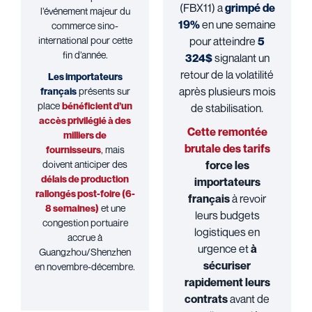
(FBX11) a
grimpé de
l’événement majeur du
19%
en une semaine
commerce sino-
international pour cette
pour atteindre
5
fin d’année.
324$
signalant un
retour de la volatilité
Les importateurs
après plusieurs mois
français
présents sur
place
bénéficient d’un
de stabilisation.
accès privilégié à des
Cette remontée
milliers de
brutale des tarifs
fournisseurs
, mais
doivent anticiper des
force les
délais de production
importateurs
rallongés post-foire (6-
français
à revoir
8 semaines)
et une
leurs budgets
congestion portuaire
logistiques en
accrue à
urgence et
à
Guangzhou/Shenzhen
sécuriser
en novembre-décembre.
rapidement leurs
contrats
avant de