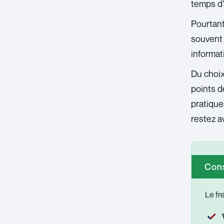
temps d
Pourtant
souvent 
informat
Du choix
points d
pratique
restez a
Cons
Le fr