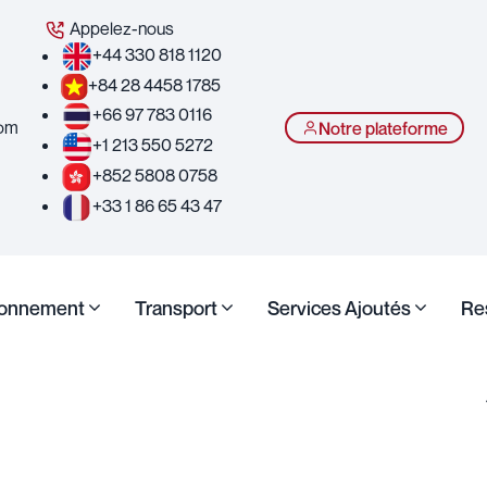
Appelez-nous
+44 330 818 1120
+84 28 4458 1785
+66 97 783 0116
com
Notre plateforme
+1 213 550 5272
+852 5808 0758
+33 1 86 65 43 47
ionnement
Transport
Services Ajoutés
Re