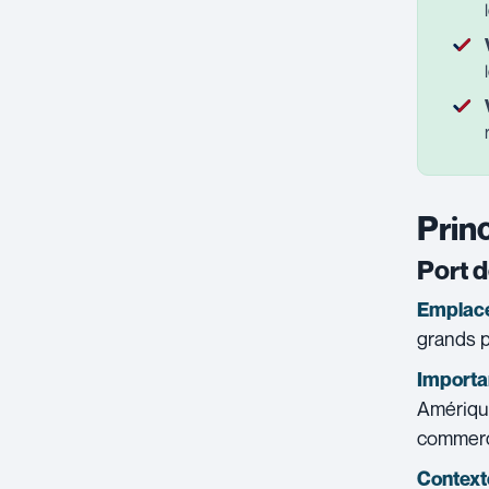
Prin
Port 
Emplace
grands p
Importan
Amérique
commerc
Contexte