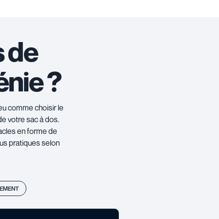
s de
énie ?
peu comme choisir le
de votre sac à dos.
tacles en forme de
lus pratiques selon
EMENT