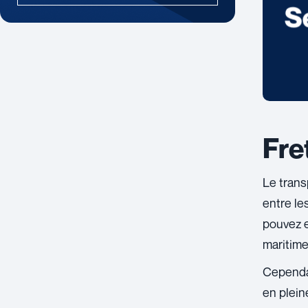
Fre
Le trans
entre le
pouvez e
maritime
Cependan
en plein