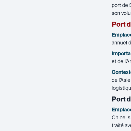
port de 
son volu
Port 
Emplace
annuel d
Importan
et de l’
Contexte
de l’Asi
logistiq
Port 
Emplace
Chine, s
traité a