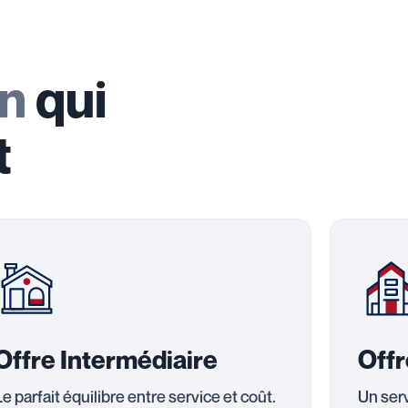
on
qui
t
Offre Intermédiaire
Off
Le parfait équilibre entre service et coût.
Un serv