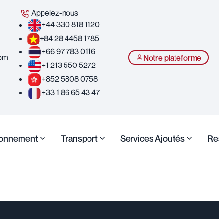
Appelez-nous
+44 330 818 1120
+84 28 4458 1785
+66 97 783 0116
com
Notre plateforme
+1 213 550 5272
+852 5808 0758
+33 1 86 65 43 47
ionnement
Transport
Services Ajoutés
Re