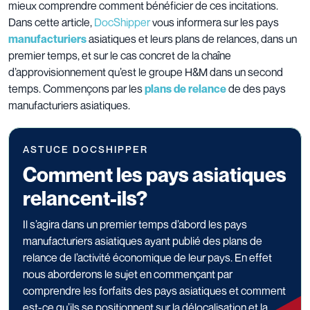
mieux comprendre comment bénéficier de ces incitations.
Dans cette article,
DocShipper
vous informera sur les pays
manufacturiers
asiatiques et leurs plans de relances, dans un
premier temps, et sur le cas concret de la chaîne
d’approvisionnement qu’est le groupe H&M dans un second
temps. Commençons par les
plans de relance
de des pays
manufacturiers asiatiques.
ASTUCE DOCSHIPPER
Comment les pays asiatiques
relancent-ils?
Il s’agira dans un premier temps d’abord les pays
manufacturiers asiatiques ayant publié des plans de
relance de l’activité économique de leur pays. En effet
nous aborderons le sujet en commençant par
comprendre les forfaits des pays asiatiques et comment
est-ce qu’ils se positionnent sur la délocalisation et la