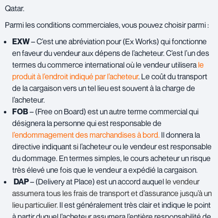
Qatar.
Parmi les conditions commerciales, vous pouvez choisir parmi :
EXW
– C’est une abréviation pour (Ex Works) qui fonctionne
en faveur du vendeur aux dépens de l’acheteur. C’est l’un des
termes du commerce international où le vendeur utilisera
le
produit à l’endroit indiqué par l’acheteur
. Le coût du transport
de la cargaison vers un tel lieu est souvent à la charge de
l’acheteur.
FOB
– (Free on Board) est un autre terme commercial qui
désignera la personne qui est responsable de
l’endommagement des marchandises à bord.
Il donnera la
directive indiquant si l’acheteur ou le vendeur est responsable
du dommage. En termes simples, le cours acheteur un risque
très élevé une fois que le vendeur a expédié la cargaison.
DAP
– (Delivery at Place) est un accord auquel
le vendeur
assumera tous les frais de transport et d’assurance jusqu’à un
lieu particulier.
Il est généralement très clair et indique le point
à partir duquel l’acheteur assumera l’entière responsabilité de