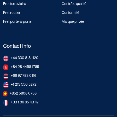
Fret ferroviaire
Contrôle qualité
Fret routier
Conformité
Fret porte-à-porte
Marque privée
Contact Info
+44 330 818 1120
+84 28 4458 1785
+66 97 783 0116
+1 213 550 5272
+852 5808 0758
+33 1 86 65 43 47