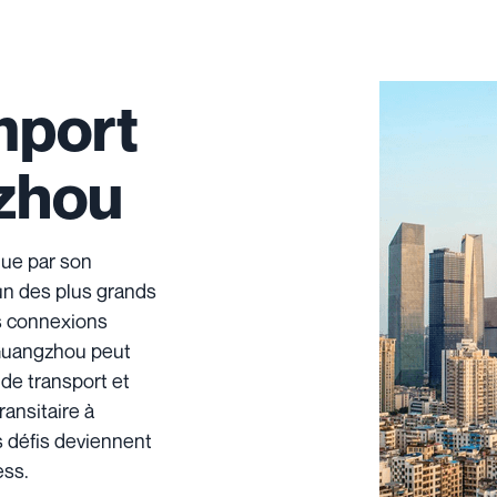
mport
gzhou
gue par son
un des plus grands
es connexions
 Guangzhou peut
de transport et
ransitaire à
 défis deviennent
ess.