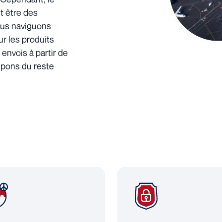
nt être des
ous naviguons
r les produits
 envois à partir de
upons du reste