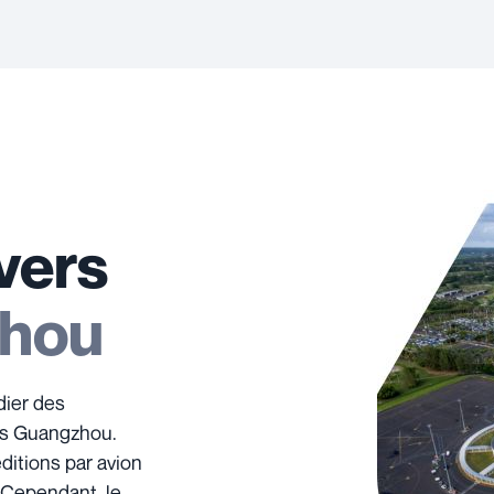
vers
hou
dier des
is Guangzhou.
ditions par avion
 Cependant, le