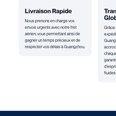
Livraison Rapide
Tran
Glo
Nous prenons en charge vos
envois urgents avec notre fret
Grâce 
aérien, vous permettant ainsi de
expédi
gagner un temps précieux et de
Guangz
respecter vos délais à Guangzhou.
accroc
chaque
garanti
d’espri
fluides