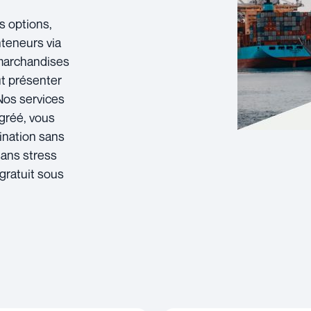
s options,
nteneurs via
 marchandises
ut présenter
 Nos services
agréé, vous
ination sans
 sans stress
gratuit sous
.