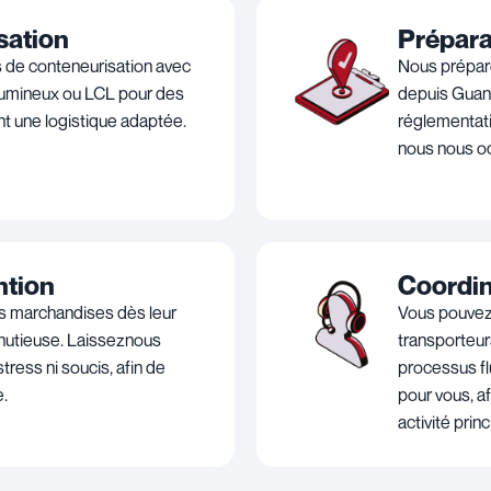
sation
Prépara
 de conteneurisation avec
Nous préparo
lumineux ou LCL pour des
depuis Guang
nt une logistique adaptée.
réglementati
nous nous o
ntion
Coordin
s marchandises dès leur
Vous pouvez 
inutieuse. Laisseznous
transporteur
ress ni soucis, afin de
processus fl
e.
pour vous, a
activité princ