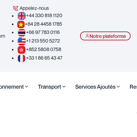
Appelez-nous
+44 330 818 1120
+84 28 4458 1785
+66 97 783 0116
com
Notre plateforme
+1 213 550 5272
+852 5808 0758
+33 1 86 65 43 47
ionnement
Transport
Services Ajoutés
Re