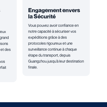
s
Engagement envers
la Sécurité
Vous pouvez avoir confiance en
notre capacité à sécuriser vos
ieux
expéditions grâce à des
 grand
protocoles rigoureux et une
lisons
surveillance continue à chaque
 et des
étape du transport, depuis
Guangzhou jusqu’à leur destination
 vos
finale.
fait