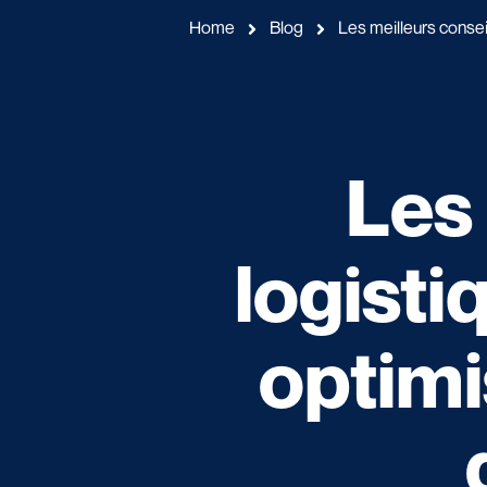
Home
Blog
Les meilleurs consei
Les 
logisti
optimi