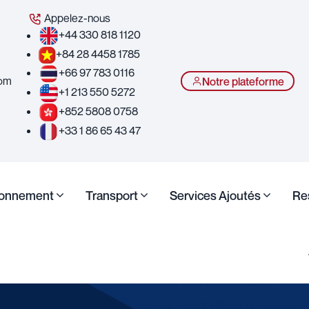
Appelez-nous
+44 330 818 1120
+84 28 4458 1785
+66 97 783 0116
com
Notre plateforme
+1 213 550 5272
+852 5808 0758
+33 1 86 65 43 47
ionnement
Transport
Services Ajoutés
Re