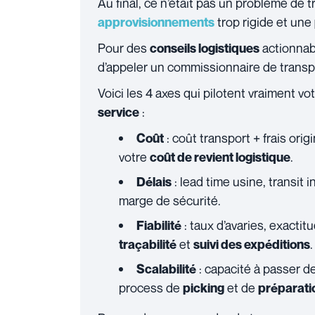
Au final, ce n’était pas un problème de t
trop rigide et une
approvisionnements
Pour des
actionnabl
conseils logistiques
d’appeler un commissionnaire de trans
Voici les 4 axes qui pilotent vraiment vo
:
service
: coût transport + frais or
Coût
votre
.
coût de revient logistique
: lead time usine, transit i
Délais
marge de sécurité.
: taux d’avaries, exacti
Fiabilité
et
.
traçabilité
suivi des expéditions
: capacité à passer d
Scalabilité
process de
et de
picking
préparat