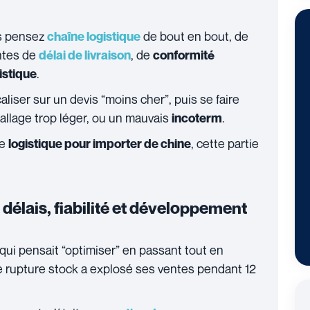
us pensez
de bout en bout, de
chaîne logistique
intes de
, de
délai de livraison
conformité
.
istique
liser sur un devis “moins cher”, puis se faire
allage trop léger, ou un mauvais
.
incoterm
ne
, cette partie
logistique pour importer de chine
, délais, fiabilité et développement
ui pensait “optimiser” en passant tout en
e rupture stock a explosé ses ventes pendant 12