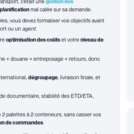
ransport, c’était une
gestion des
mal calée sur sa demande.
planification
es, vous devez formaliser vos objectifs avant
port ou un
agent
.
tre
et votre
optimisation des coûts
niveau de
igine + douane + entreposage + retours, donc
nternational,
, livraison finale, et
dégroupage
tude documentaire, stabilité des ETD/ETA,
e 2 palettes à 2 conteneurs, sans casser vos
.
ion de commandes