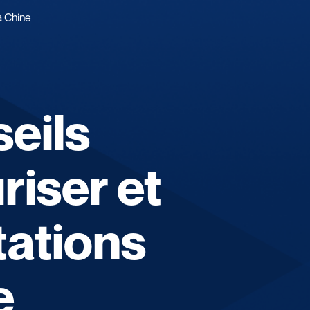
a Chine
seils
riser et
tations
e