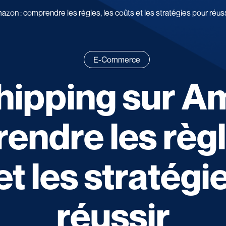
zon : comprendre les règles, les coûts et les stratégies pour réuss
E-Commerce
ipping sur A
ndre les règl
et les stratégi
réussir