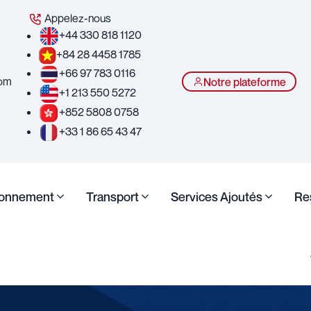
Appelez-nous
+44 330 818 1120
+84 28 4458 1785
+66 97 783 0116
com
Notre plateforme
+1 213 550 5272
+852 5808 0758
+33 1 86 65 43 47
ionnement
Transport
Services Ajoutés
Re