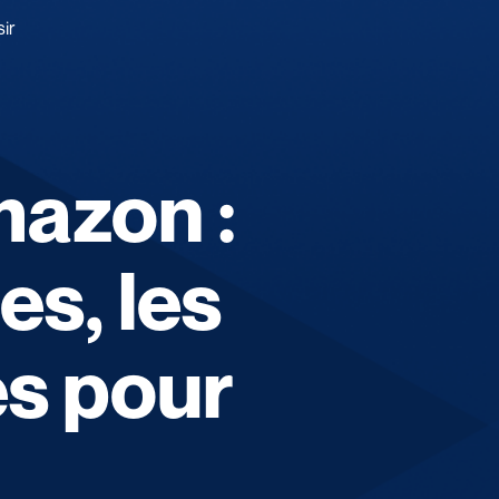
ir
mazon :
es, les
es pour