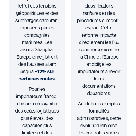
l’effet des tensions
classifications
géopolitiques et des
tarifaires et des
surcharges carburant
procédures d’import-
imposées par les
export. Cette
compagnies
réforme impacte
maritimes. Les
directement les flux
liaisons Shanghai–
commerciaux entre
Europe enregistrent
la Chine et l’Europe
des hausses allant
et oblige les
jusqu’à
+12% sur
importateurs à revoir
certaines routes.
leurs
documentations
Pour les
douanières.
importateurs franco-
chinois, cela signifie
Au-delà des simples
des coûts logistiques
formalités
plus élevés, des
administratives, cette
capacités plus
évolution renforce
limitées et des
les contrôles sur les