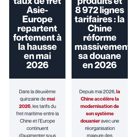
taux de fret
produits et
Asie-
8 972 lignes
Europe
tarifaires : la
repartent
Chine
fortement à
réforme
la hausse
massivement
en mai
sa douane
2026
en 2026
Dans la deuxième
Depuis mai 2026,
la
quinzaine de
mai
Chine accélère la
2026
, les tarifs du
modernisation de
fret maritime entre la
son système
Chine et l’Europe
douanier
avec une
continuent
réorganisation
d’augmenter sous
majeure des