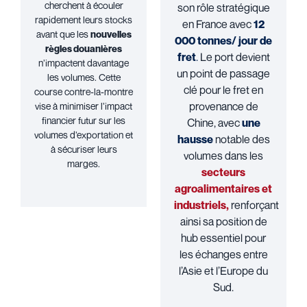
cherchent à écouler
son rôle stratégique
rapidement leurs stocks
en France avec
12
avant que les
nouvelles
000 tonnes/ jour de
règles douanières
fret
.
Le port devient
n’impactent davantage
un point de passage
les volumes. Cette
clé pour le fret en
course contre-la-montre
provenance de
vise à minimiser l’impact
financier futur sur les
Chine, avec
une
volumes d’exportation et
hauss
e
notable des
à sécuriser leurs
volumes dans les
marges.
secteurs
agroalimentaires et
industriels,
renforçant
ainsi sa position de
hub essentiel pour
les échanges entre
l’Asie et l’Europe du
Sud.