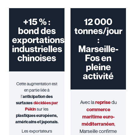
+15 % :
12 000
bond des
tonnes/jour
exportations
:
industrielles
Marseille-
chinoises
Fos en
pleine
activité
Cette augmentation est
en partie liée à
l’
anticipation des
Avec la
reprise
du
surtaxes
décidées par
Pékin
sur les
commerce
plastiques européens,
maritime euro-
américains et japonais.
méditerranéen
,
Marseille confirme
Les exportateurs