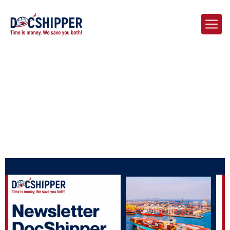
Home
Blog
Le Pont Logistique | Actualités Chine-France | Mai 2025 – Edition
2