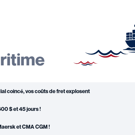
u
ritime
al coincé, vos coûts de fret explosent
00 $ et 45 jours !
 Maersk et CMA CGM !