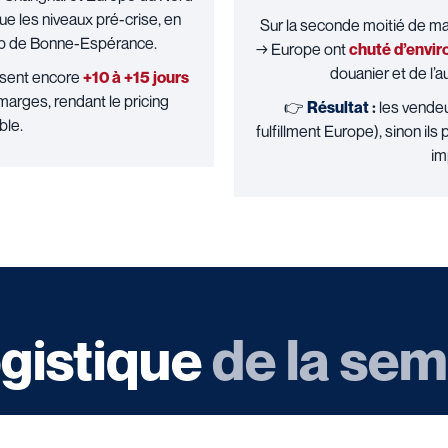
ue les niveaux pré-crise, en
Sur la seconde moitié de m
cap de Bonne-Espérance.
→ Europe ont
chuté d’envi
douanier et de l’
issent encore
+10 à +15 jours
marges, rendant le pricing
👉
Résultat
:
les vendeu
ble.
fulfillment Europe), sinon il
im
ogistique
de la se