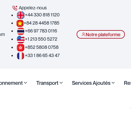
Appelez-nous
+44 330 818 1120
+84 28 4458 1785
+66 97 783 0116
com
Notre plateforme
+1 213 550 5272
+852 5808 0758
+33 1 86 65 43 47
ionnement
Transport
Services Ajoutés
Re