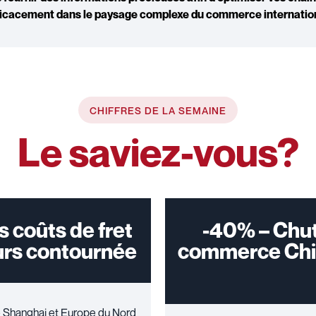
ficacement dans le paysage complexe du
commerce internatio
CHIFFRES DE LA SEMAINE
Le saviez-vous?
 coûts de fret
-40% – Chut
urs contournée
commerce Chi
re Shanghai et Europe du Nord