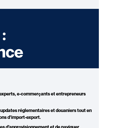
:
ance
s experts, e-commerçants et entrepreneurs
.
 updates réglementaires et douaniers
tout en
ons d’
import-export
.
nes d’approvisionnement et de naviguer