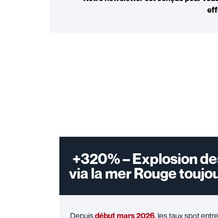
ef
+320% – Explosion des
via la mer Rouge toujo
Depuis
début mars 2026
, les taux spot ent