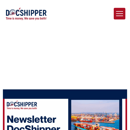
Home
Blog
Le Pont Logistique | Actualités Chine – France | Août 2025 –
Edition 2