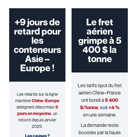
+9 jours de
Le fret
retard pour
aérien
les
grimpe à 5
conteneurs
400 $ la
Asie –
tonne
Europe !
Les tarifs spot du fret
aérien Chine–France
Les retards sur la ligne
ont bondi à
5 400
maritime
Chine–Europe
atteignent désormais
9
$/tonne
,
soit
+4 %
jours en moyenne
, un
en une semaine.
record depuis janvier
La demande reste
2025.
boostée par la haute
Les causes ?