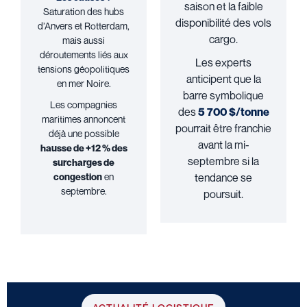
saison et la faible
Saturation des hubs
disponibilité des vols
d’Anvers et Rotterdam,
cargo.
mais aussi
déroutements liés aux
Les experts
tensions géopolitiques
anticipent que la
en mer Noire.
barre symbolique
Les compagnies
des
5 700 $/tonne
maritimes annoncent
pourrait être franchie
déjà une possible
avant la mi-
hausse de +12 % des
septembre si la
surcharges de
congestion
en
tendance se
septembre.
poursuit.