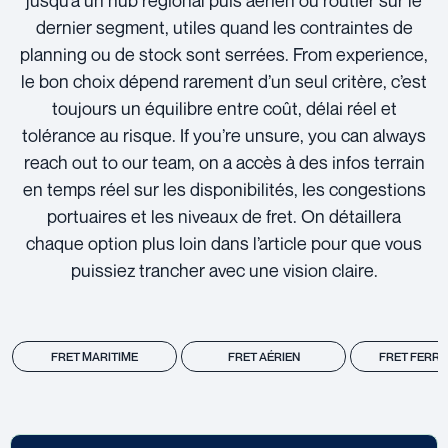
jusqu’à un hub régional puis aérien ou routier sur le
dernier segment, utiles quand les contraintes de
planning ou de stock sont serrées. From experience,
le bon choix dépend rarement d’un seul critère, c’est
toujours un équilibre entre coût, délai réel et
tolérance au risque. If you’re unsure, you can always
reach out to our team, on a accès à des infos terrain
en temps réel sur les disponibilités, les congestions
portuaires et les niveaux de fret. On détaillera
chaque option plus loin dans l’article pour que vous
puissiez trancher avec une vision claire.
FRET MARITIME
FRET AÉRIEN
FRET FERRO