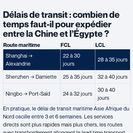
Délais de transit : combien de
temps faut-il pour expédier
entre la Chine et l’Égypte ?
Route maritime
FCL
LCL
Shanghai →
22 à 30
28 à 35 jours
Alexandrie
jours
Shenzhen → Damiette
25 à 35 jours
32 à 40 jours
30 à 40
Ningbo → Port-Saïd
24 à 32 jours
jours
En pratique, le délai de transit maritime Asie Afrique du
Nord oscille entre 3 et 6 semaines.
Les services
directs sont plus rapides mais plus chers, les routes
avec transbordement allongent le lead time transport