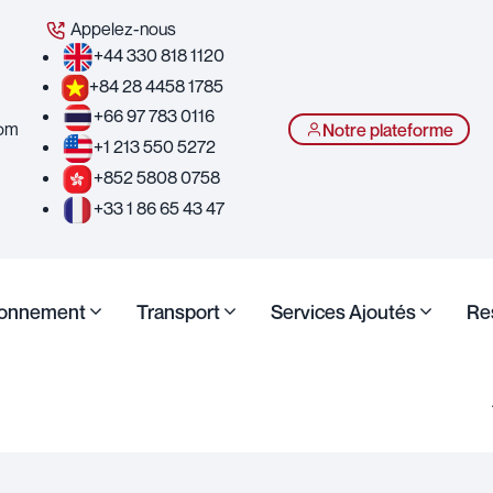
Appelez-nous
+44 330 818 1120
+84 28 4458 1785
+66 97 783 0116
com
Notre plateforme
+1 213 550 5272
+852 5808 0758
+33 1 86 65 43 47
ionnement
Transport
Services Ajoutés
Re