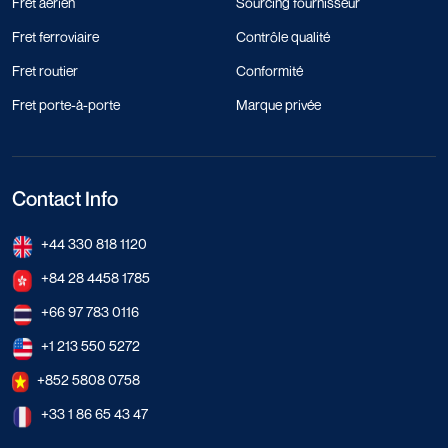
Fret aérien
Sourcing fournisseur
Fret ferroviaire
Contrôle qualité
Fret routier
Conformité
Fret porte-à-porte
Marque privée
Contact Info
+44 330 818 1120
+84 28 4458 1785
+66 97 783 0116
+1 213 550 5272
+852 5808 0758
+33 1 86 65 43 47